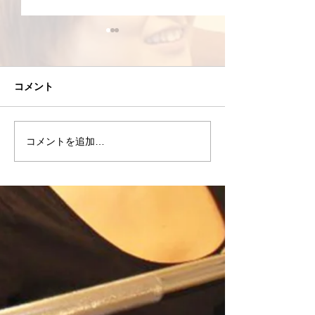
コメント
コメントを追加…
8/4(火)おすすめエクササ
8/3(月)高重量
イズ
てもいい