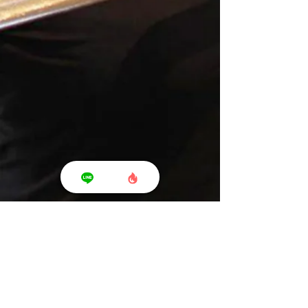
Shonan T's Fit - ショウナン ティーズ フィット -