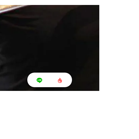
Shonan T's Fit - ショウナン ティーズ フィット -