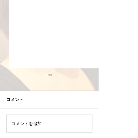
コメント
コメントを追加…
8/8(土)お盆休み期間も通
8/7(金)当ジム
常営業
数券)のご案内