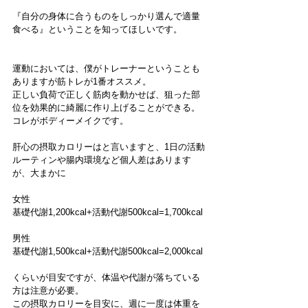
『自分の身体に合うものをしっかり選んで適量
食べる』ということを知ってほしいです。
運動においては、僕がトレーナーということも
ありますが筋トレが1番オススメ。
正しい負荷で正しく筋肉を動かせば、狙った部
位を効果的に綺麗に作り上げることができる。
コレがボディーメイクです。
肝心の摂取カロリーはと言いますと、1日の活動
ルーティンや腸内環境など個人差はあります
が、大まかに
女性
基礎代謝1,200kcal+活動代謝500kcal=1,700kcal
男性
基礎代謝1,500kcal+活動代謝500kcal=2,000kcal
くらいが目安ですが、体温や代謝が落ちている
方は注意が必要。
この摂取カロリーを目安に、週に一度は体重を