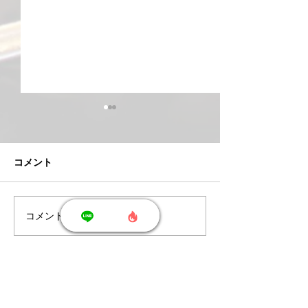
コメント
コメントを追加…
8/7(金)当ジムチケット(回
8/4(火)おすす
数券)のご案内
イズ