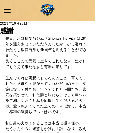
2023年10月28日
感謝
先日、お陰様で当ジム『Shonan T’s Fit』は2周
年を迎えさせていただきましたが、少し遅れて
わたくし坂口自身も45周年を迎えることができ
ました。
良くここまで元気に生きてこれたなぁ、生かし
てもらえて来たなぁと有難い限りです。
生んでくれた両親はもちろんのこと、育ててく
れた祖父母や可愛がってくれた沢山の方々、友
達になって付き合ってきてくれた仲間たち。家
庭を築かせてくれた妻と娘たち。そして当ジム
をご利用くださり私を応援してくださるお客
様。愛を教えてくれた全ての方々に対し、本当
に感謝の気持ちでいっぱいです。
私自身の力やできることは本当に極々僅か。
たくさんの方に迷惑をかけお世話になり、教え