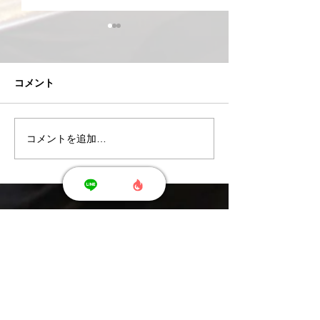
コメント
8/2(日)筋トレ
コメントを追加…
8/3(月)高重量はやらなく
てもいい
Shonan T's Fit - ショウナン ティーズ フィット -