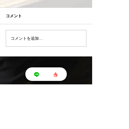
コメント
コメントを追加…
8/7(金)当ジムチケット(回
8/4(火)おすす
数券)のご案内
イズ
Shonan T's Fit - ショウナン ティーズ フィット -