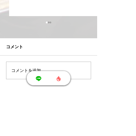
コメント
コメントを追加…
8/7(金)当ジムチケット(回
8/4(火)おすす
数券)のご案内
イズ
Shonan T's Fit - ショウナン ティーズ フィット -