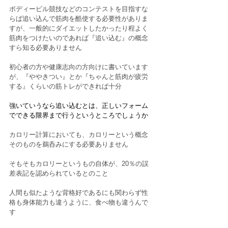
ボディービル競技などのコンテストを目指すな
らば追い込んで筋肉を酷使する必要性がありま
すが、一般的にダイエットしたかったり程よく
筋肉をつけたいのであれば『追い込む』の概念
すら知る必要ありません
初心者の方や健康志向の方向けに書いています
が、『ややきつい』とか『ちゃんと筋肉が疲労
する』くらいの筋トレができれば十分
強いていうなら追い込むとは、正しいフォーム
でできる限界まで行うというところでしょうか
カロリー計算においても、カロリーという概念
そのものを鵜呑みにする必要ありません
そもそもカロリーというもの自体が、20％の誤
差表記を認められているとのこと
人間も似たような背格好であるにも関わらず性
格も身体能力も違うように、食べ物も違うんで
す