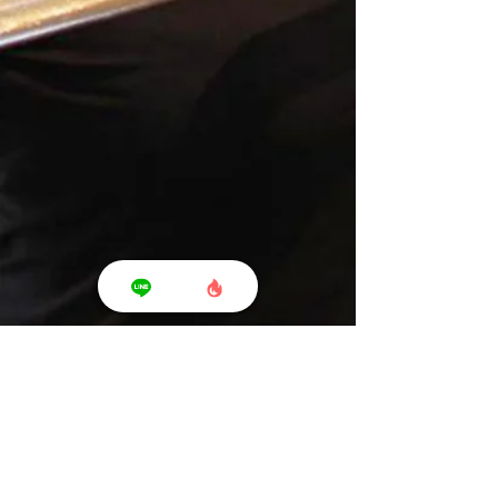
Shonan T's Fit - ショウナン ティーズ フィット -