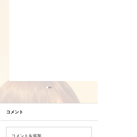
コメント
8/2(日)筋トレ
コメントを追加…
8/3(月)高重量はやらなく