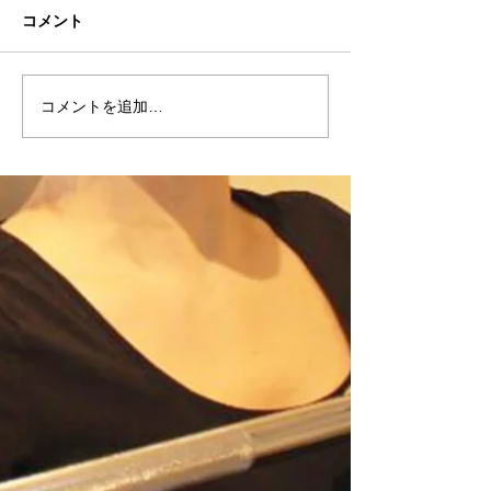
コメント
コメントを追加…
8/7(金)当ジムチケット(回
8/4(火)おすす
数券)のご案内
イズ