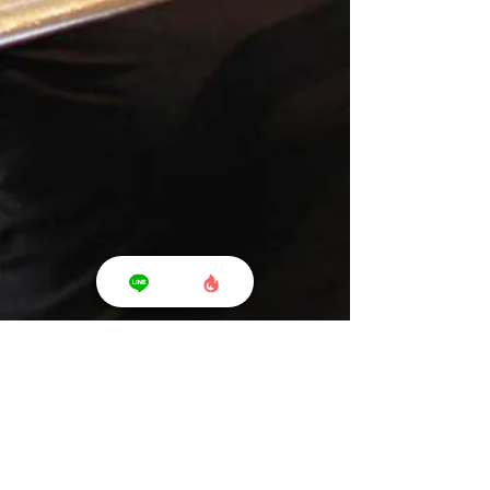
Shonan T's Fit - ショウナン ティーズ フィット -