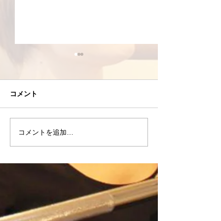
コメント
8/2(日)筋トレ
コメントを追加…
8/3(月)高重量はやらなく
てもいい