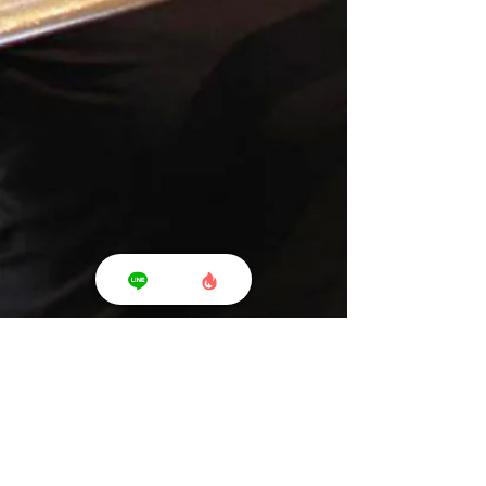
Shonan T's Fit - ショウナン ティーズ フィット -