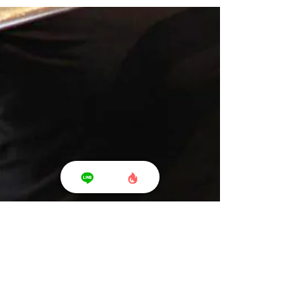
Shonan T's Fit - ショウナン ティーズ フィット -