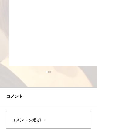
コメント
コメントを追加…
8/4(火)おすすめエクササ
8/3(月)高重量
イズ
てもいい