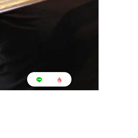
Shonan T's Fit - ショウナン ティーズ フィット -