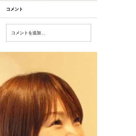
コメント
8/2(日)筋トレ
コメントを追加…
8/3(月)高重量はやらなく
てもいい