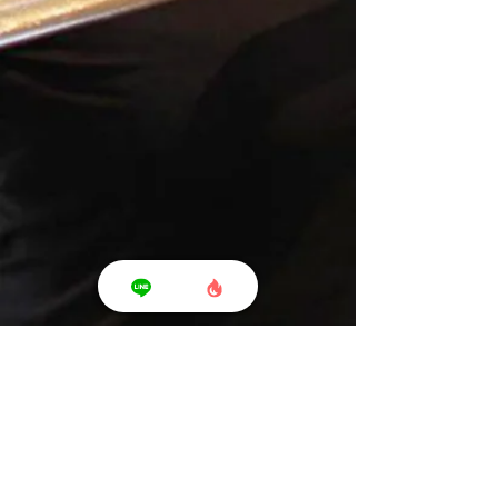
Shonan T's Fit - ショウナン ティーズ フィット -