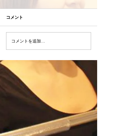
コメント
コメントを追加…
8/4(火)おすすめエクササ
8/3(月)高重量
イズ
てもいい